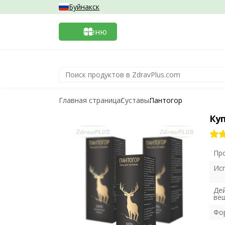
Буйнакск
Меню
Главная страница
Суставы
Пантогор
Ку
Пр
Ис
Де
ве
Фо