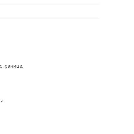
странице.
ы.