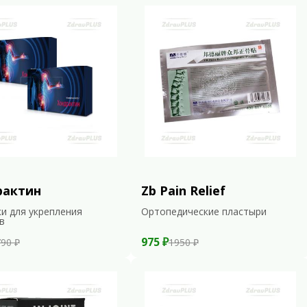
рактин
Zb Pain Relief
и для укрепления
Ортопедические пластыри
в
975 ₽
90 ₽
1950 ₽