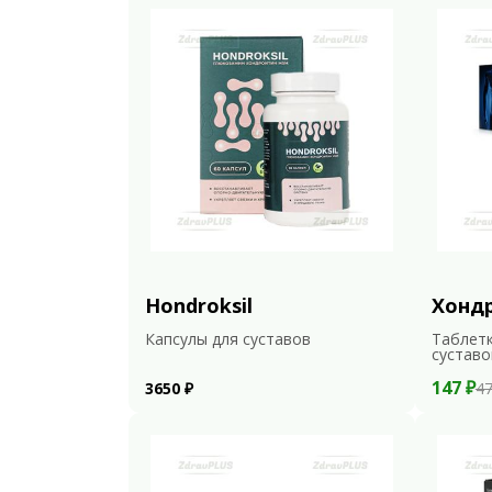
Hondroksil
Хонд
Капсулы для суставов
Таблетк
суставо
147 ₽
3650 ₽
47