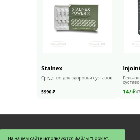
Stalnex
Injoin
Средство для здоровья суставов
Гель-пл
суставо
147 ₽
5990 ₽
47
На нашем сайте используются файлы "Cookie".