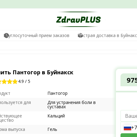
Круглосуточный прием заказов
Быстрая доставка в Буйнакс
пить Пантогор в Буйнакск
97
4.9
/
5
одукт
Пантогор
пользуется для
Для устранения боли в
суставах
йствующее
Кальций
щество
+7
рма выпуска
Гель