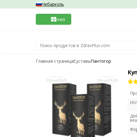
Чебаркуль
Меню
Главная страница
Суставы
Пантогор
Ку
Пр
Ис
Де
ве
Фо