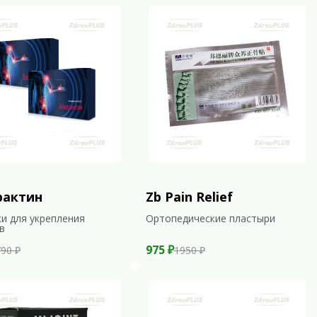
рактин
Zb Pain Relief
и для укрепления
Ортопедические пластыри
в
975 ₽
90 ₽
1950 ₽