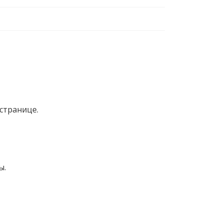
странице.
ы.