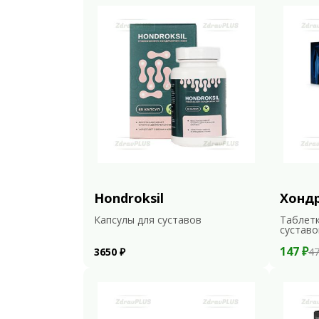
Hondroksil
Хонд
Капсулы для суставов
Таблетк
суставо
147 ₽
3650 ₽
47