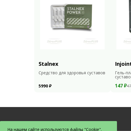
Stalnex
Injoin
Средство для здоровья суставов
Гель-пл
суставо
147 ₽
5990 ₽
47
На нашем сайте используются файлы "Cookie".