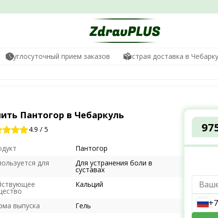
Круглосуточный прием заказов
Быстрая доставка в Чебарк
пить Пантогор в Чебаркуль
97
4.9
/
5
одукт
Пантогор
пользуется для
Для устранения боли в
суставах
йствующее
Кальций
щество
+7
рма выпуска
Гель