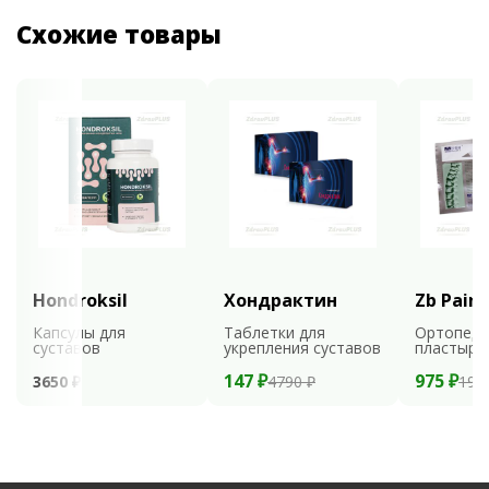
Схожие товары
Hondroksil
Хондрактин
Zb Pain 
Капсулы для
Таблетки для
Ортопеди
суставов
укрепления суставов
пластыри
147 ₽
975 ₽
3650 ₽
4790 ₽
195