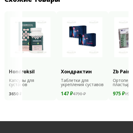
Hondroksil
Хондрактин
Zb Pain 
Капсулы для
Таблетки для
Ортопеди
суставов
укрепления суставов
пластыри
147 ₽
975 ₽
3650 ₽
4790 ₽
195