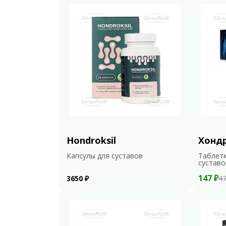
Hondroksil
Хонд
Капсулы для суставов
Таблетк
суставо
147 ₽
3650 ₽
47