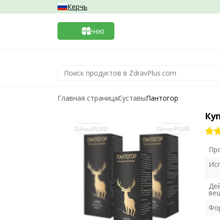
Керчь
Меню
Главная страница
Суставы
Пантогор
Ку
Пр
Ис
Де
ве
Фо