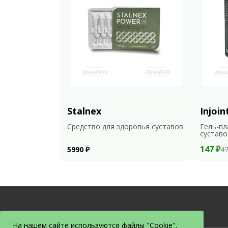
Stalnex
Injoin
Средство для здоровья суставов
Гель-пл
суставо
147 ₽
5990 ₽
47
На нашем сайте используются файлы "Cookie".