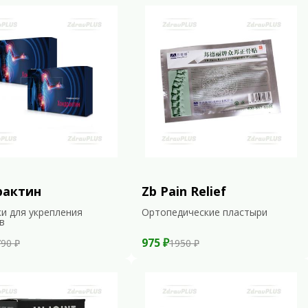
рактин
Zb Pain Relief
и для укрепления
Ортопедические пластыри
в
975 ₽
90 ₽
1950 ₽