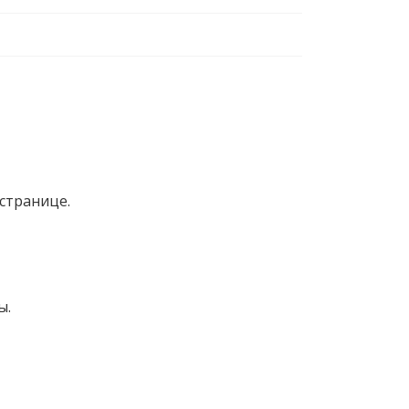
странице.
ы.