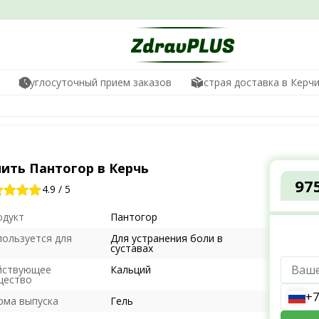
Круглосуточный прием заказов
Быстрая доставка в Керч
пить Пантогор в Керчь
97
4.9
/
5
одукт
Пантогор
пользуется для
Для устранения боли в
суставах
йствующее
Кальций
щество
+7
рма выпуска
Гель