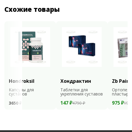
Схожие товары
Hondroksil
Хондрактин
Zb Pain 
Капсулы для
Таблетки для
Ортопеди
суставов
укрепления суставов
пластыри
147 ₽
975 ₽
3650 ₽
4790 ₽
195