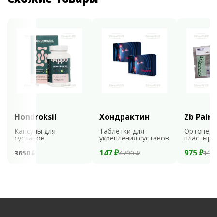
Hondroksil
Хондрактин
Zb Pain 
Капсулы для
Таблетки для
Ортопеди
суставов
укрепления суставов
пластыри
147 ₽
975 ₽
3650 ₽
4790 ₽
195