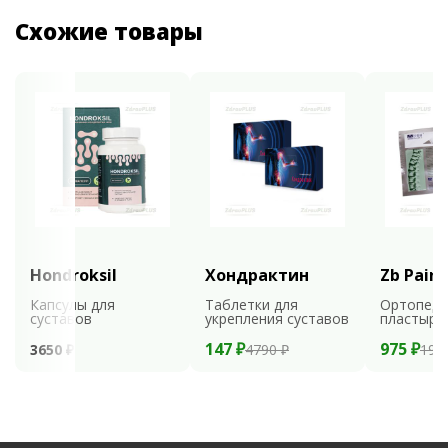
Схожие товары
Hondroksil
Хондрактин
Zb Pain 
Капсулы для
Таблетки для
Ортопеди
суставов
укрепления суставов
пластыри
147 ₽
975 ₽
3650 ₽
4790 ₽
195