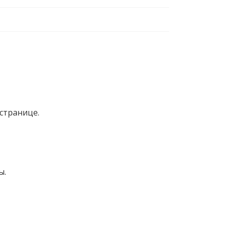
странице.
ы.