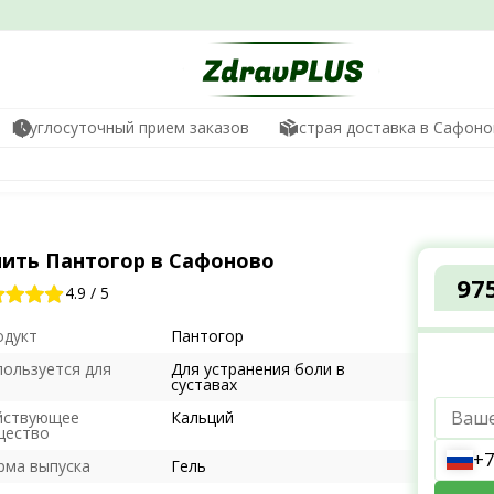
Круглосуточный прием заказов
Быстрая доставка в Сафон
пить Пантогор в Сафоново
97
4.9
/
5
одукт
Пантогор
пользуется для
Для устранения боли в
суставах
йствующее
Кальций
щество
+7
рма выпуска
Гель