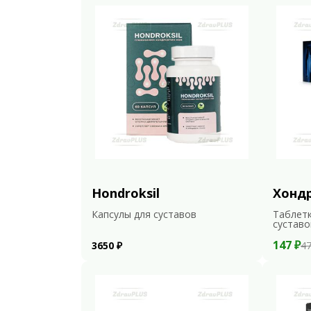
Hondroksil
Хонд
Капсулы для суставов
Таблетк
суставо
147 ₽
3650 ₽
47