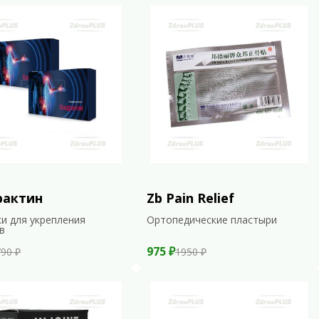
рактин
Zb Pain Relief
и для укрепления
Ортопедические пластыри
в
975 ₽
90 ₽
1950 ₽