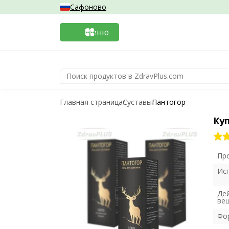
Сафоново
Меню
Главная страница
Суставы
Пантогор
Ку
Пр
Ис
Де
ве
Фо