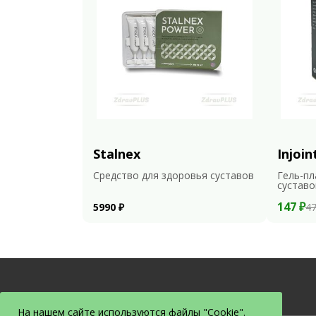
Stalnex
Injoin
Средство для здоровья суставов
Гель-пл
суставо
147 ₽
5990 ₽
47
На нашем сайте используются файлы "Cookie".