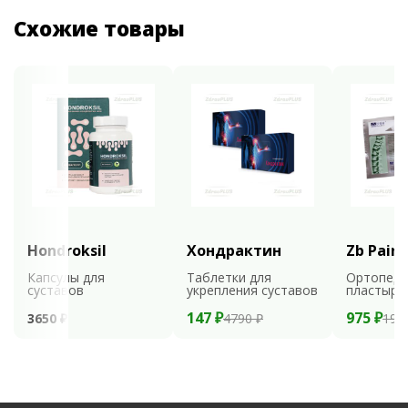
Схожие товары
Hondroksil
Хондрактин
Zb Pain 
Капсулы для
Таблетки для
Ортопеди
суставов
укрепления суставов
пластыри
147 ₽
975 ₽
3650 ₽
4790 ₽
195