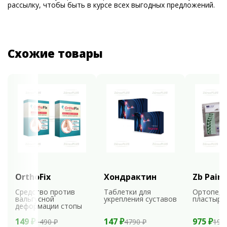
рассылку, чтобы быть в курсе всех выгодных предложений.
Схожие товары
OrthoFix
Хондрактин
Zb Pain 
Средство против
Таблетки для
Ортопеди
вальгусной
укрепления суставов
пластыри
деформации стопы
149 ₽
147 ₽
975 ₽
1490 ₽
4790 ₽
195