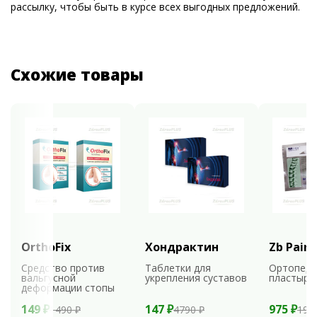
рассылку, чтобы быть в курсе всех выгодных предложений.
Схожие товары
OrthoFix
Хондрактин
Zb Pain 
Средство против
Таблетки для
Ортопеди
вальгусной
укрепления суставов
пластыри
деформации стопы
149 ₽
147 ₽
975 ₽
1490 ₽
4790 ₽
195