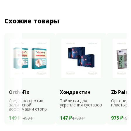
Схожие товары
OrthoFix
Хондрактин
Zb Pain 
Средство против
Таблетки для
Ортопеди
вальгусной
укрепления суставов
пластыри
деформации стопы
149 ₽
147 ₽
975 ₽
1490 ₽
4790 ₽
195