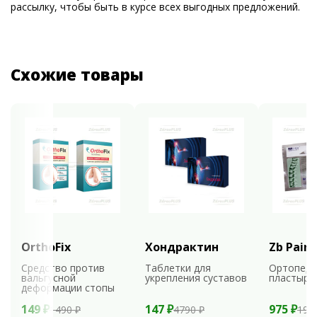
рассылку, чтобы быть в курсе всех выгодных предложений.
Схожие товары
OrthoFix
Хондрактин
Zb Pain 
Средство против
Таблетки для
Ортопеди
вальгусной
укрепления суставов
пластыри
деформации стопы
149 ₽
147 ₽
975 ₽
1490 ₽
4790 ₽
195