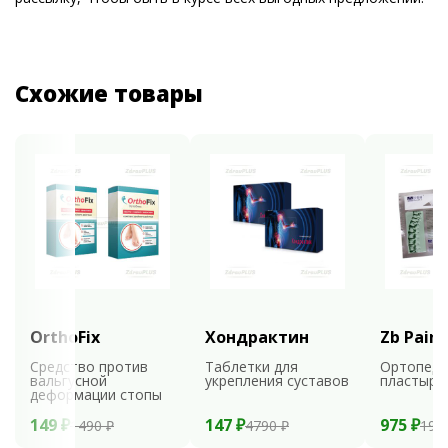
Схожие товары
OrthoFix
Хондрактин
Zb Pain 
Средство против
Таблетки для
Ортопеди
вальгусной
укрепления суставов
пластыри
деформации стопы
149 ₽
147 ₽
975 ₽
1490 ₽
4790 ₽
195