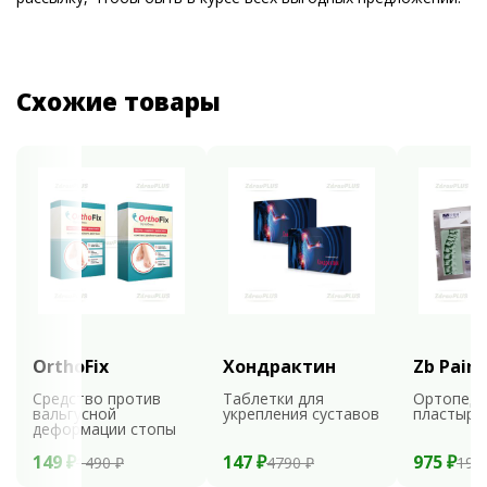
Схожие товары
OrthoFix
Хондрактин
Zb Pain 
Средство против
Таблетки для
Ортопеди
вальгусной
укрепления суставов
пластыри
деформации стопы
149 ₽
147 ₽
975 ₽
1490 ₽
4790 ₽
195