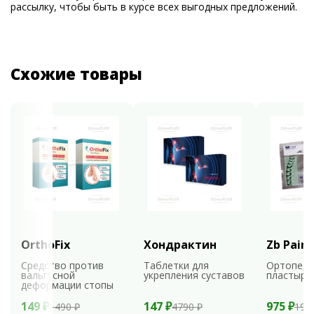
рассылку, чтобы быть в курсе всех выгодных предложений.
Схожие товары
OrthoFix
Хондрактин
Zb Pain 
Средство против
Таблетки для
Ортопеди
вальгусной
укрепления суставов
пластыри
деформации стопы
149 ₽
147 ₽
975 ₽
1490 ₽
4790 ₽
195