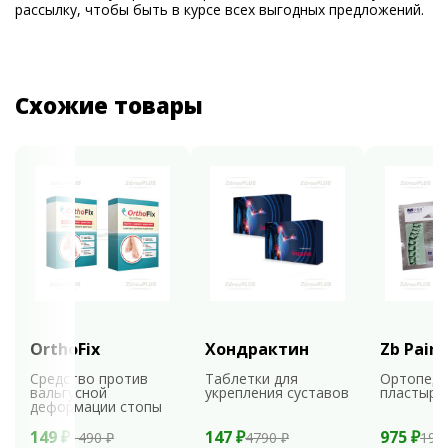
рассылку, чтобы быть в курсе всех выгодных предложений.
Схожие товары
OrthoFix
Хондрактин
Zb Pain 
Средство против
Таблетки для
Ортопеди
вальгусной
укрепления суставов
пластыри
деформации стопы
149 ₽
147 ₽
975 ₽
1490 ₽
4790 ₽
195