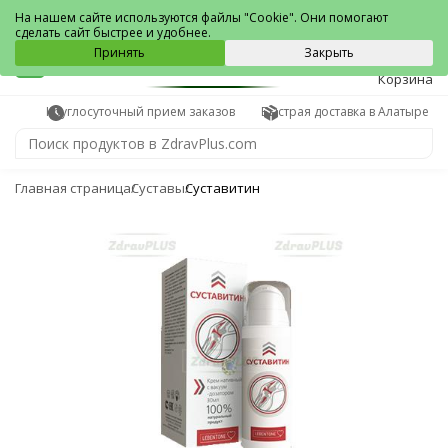
Алатырь
На нашем сайте используются файлы "Cookie". Они помогают
сделать сайт быстрее и удобнее.
0
Принять
Закрыть
Корзина
Круглосуточный прием заказов
Быстрая доставка в Алатыре
Главная страница
Суставы
Суставитин