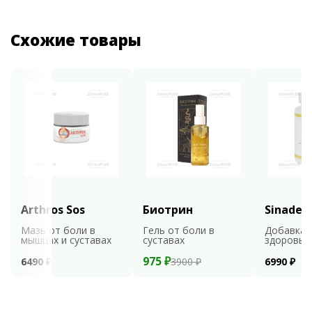
Схожие товары
Arthros Sos
Биотрин
Sinaden
Мазь от боли в
Гель от боли в
Добавка 
мышцах и суставах
суставах
здоровья
975 ₽
6490 ₽
3900 ₽
6990 ₽