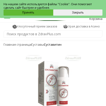
Асино
На нашем сайте используются файлы "Cookie". Они помогают
сделать сайт быстрее и удобнее.
0
Принять
Закрыть
Корзина
Круглосуточный прием заказов
Быстрая доставка в Асино
Главная страница
Суставы
Суставитин