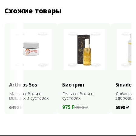
Схожие товары
Arthros Sos
Биотрин
Sinaden
Мазь от боли в
Гель от боли в
Добавка 
мышцах и суставах
суставах
здоровья
975 ₽
6490 ₽
3900 ₽
6990 ₽