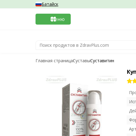
Батайск
Меню
Главная страница
Суставы
Суставитин
Ку
Пр
Ис
Де
Фо
Ар