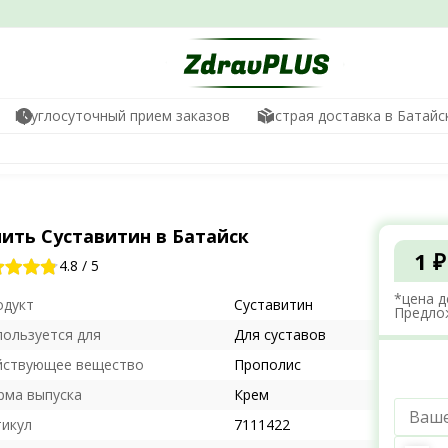
Круглосуточный прием заказов
Быстрая доставка в Батайс
пить Суставитин в Батайск
1 ₽
4.8
/
5
*цена д
одукт
Суставитин
Предло
пользуется для
Для суставов
йствующее вещество
Прополис
рма выпуска
Крем
тикул
7111422