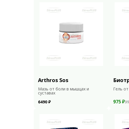
Arthros Sos
Биот
Мазь от боли в мышцах и
Гель от
суставах
975 ₽
6490 ₽
39