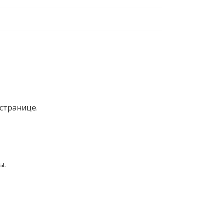
странице.
ы.