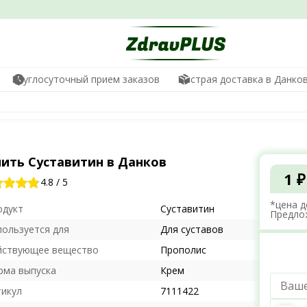
Круглосуточный прием заказов
Быстрая доставка в Данко
пить Суставитин в Данков
1 ₽
4.8
/
5
*цена д
одукт
Суставитин
Предло
пользуется для
Для суставов
йствующее вещество
Прополис
рма выпуска
Крем
тикул
7111422