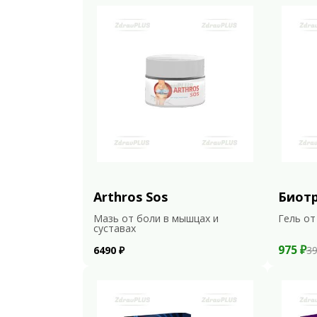
Arthros Sos
Биот
Мазь от боли в мышцах и
Гель от
суставах
975 ₽
6490 ₽
39