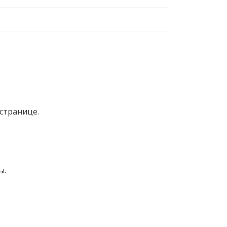
странице.
ы.