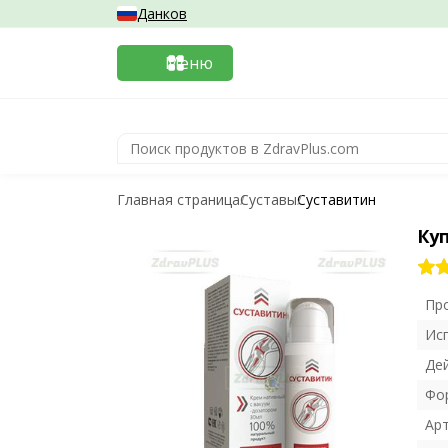
Данков
Меню
Главная страница
Суставы
Суставитин
Ку
Пр
Ис
Де
Фо
Ар