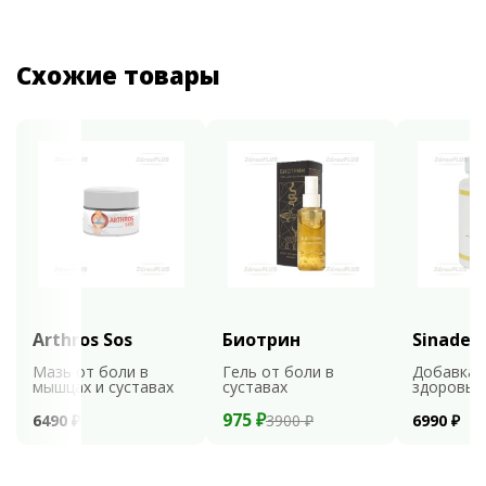
Схожие товары
Arthros Sos
Биотрин
Sinaden
Мазь от боли в
Гель от боли в
Добавка 
мышцах и суставах
суставах
здоровья
975 ₽
6490 ₽
3900 ₽
6990 ₽