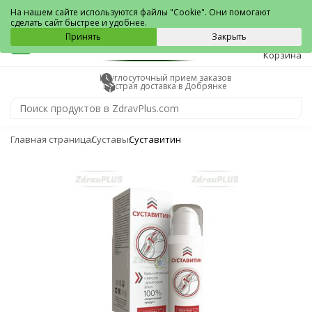
Добрянка
На нашем сайте используются файлы "Cookie". Они помогают
сделать сайт быстрее и удобнее.
0
Принять
Закрыть
Корзина
Круглосуточный прием заказов
Быстрая доставка в Добрянке
Главная страница
Суставы
Суставитин