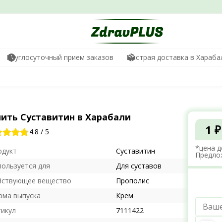
Круглосуточный прием заказов
Быстрая доставка в Хараба
пить Суставитин в Харабали
1 ₽
4.8
/
5
*цена д
одукт
Суставитин
Предло
пользуется для
Для суставов
йствующее вещество
Прополис
рма выпуска
Крем
тикул
7111422