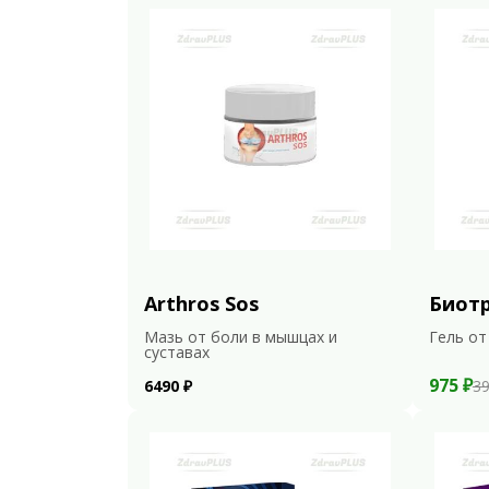
Arthros Sos
Биот
Мазь от боли в мышцах и
Гель от
суставах
975 ₽
6490 ₽
39