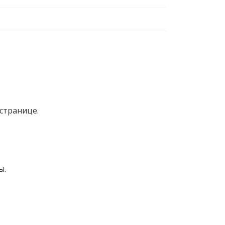
странице.
ы.