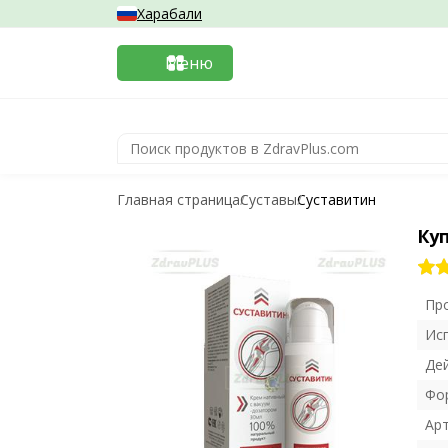
Харабали
Меню
Главная страница
Суставы
Суставитин
Ку
Пр
Ис
Де
Фо
Ар