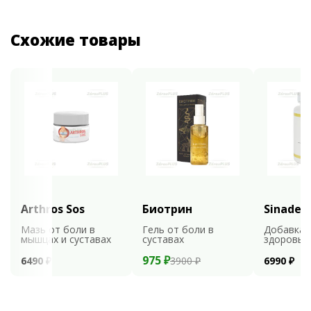
Схожие товары
Arthros Sos
Биотрин
Sinaden
Мазь от боли в
Гель от боли в
Добавка 
мышцах и суставах
суставах
здоровья
975 ₽
6490 ₽
3900 ₽
6990 ₽