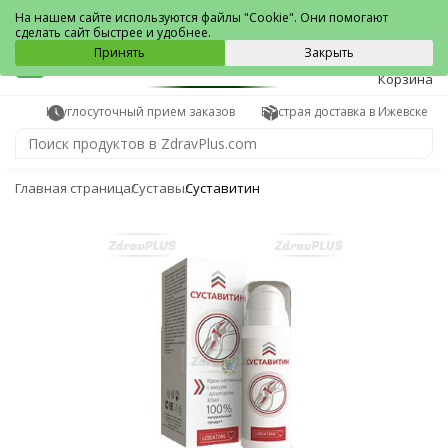
Ижевск
На нашем сайте используются файлы "Cookie". Они помогают
сделать сайт быстрее и удобнее.
0
Принять
Закрыть
Корзина
Круглосуточный прием заказов
Быстрая доставка в Ижевске
Главная страница
Суставы
Суставитин