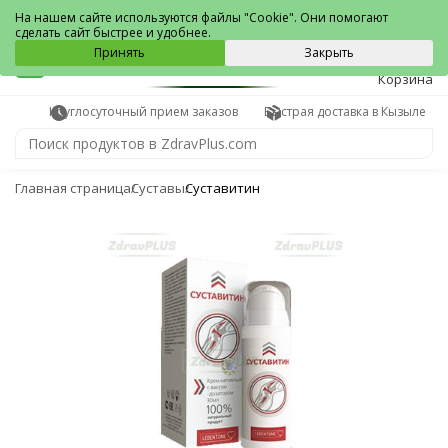
Кызыл
На нашем сайте используются файлы "Cookie". Они помогают
сделать сайт быстрее и удобнее.
0
Принять
Закрыть
Корзина
Круглосуточный прием заказов
Быстрая доставка в Кызыле
Главная страница
Суставы
Суставитин