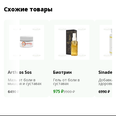
Схожие товары
Arthros Sos
Биотрин
Sinaden
Мазь от боли в
Гель от боли в
Добавка 
мышцах и суставах
суставах
здоровья
975 ₽
6490 ₽
3900 ₽
6990 ₽