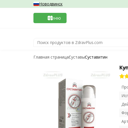
Новодвинск
Меню
Главная страница
Суставы
Суставитин
Ку
Пр
Ис
Де
Фо
Ар