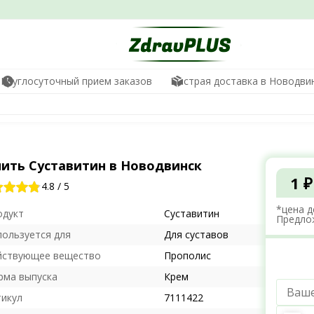
Круглосуточный прием заказов
Быстрая доставка в Новодви
пить Суставитин в Новодвинск
1 ₽
4.8
/
5
*цена д
одукт
Суставитин
Предло
пользуется для
Для суставов
йствующее вещество
Прополис
рма выпуска
Крем
тикул
7111422