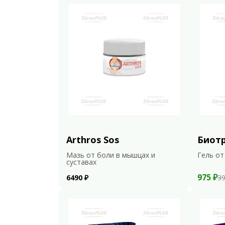
Arthros Sos
Биот
Мазь от боли в мышцах и
Гель от
суставах
975 ₽
6490 ₽
39