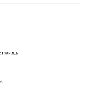
странице.
ы.