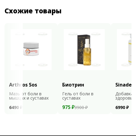
Схожие товары
Arthros Sos
Биотрин
Sinaden
Мазь от боли в
Гель от боли в
Добавка 
мышцах и суставах
суставах
здоровья
975 ₽
6490 ₽
3900 ₽
6990 ₽