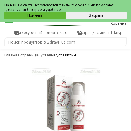
Шатура
На нашем сайте используются файлы "Cookie". Они помогают
сделать сайт быстрее и удобнее.
0
Принять
Закрыть
Корзина
Круглосуточный прием заказов
Быстрая доставка в Шатуре
Главная страница
Суставы
Суставитин