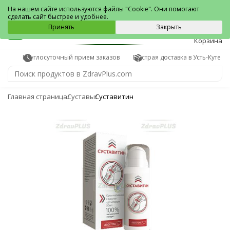
Усть-Кут
На нашем сайте используются файлы "Cookie". Они помогают
сделать сайт быстрее и удобнее.
0
Принять
Закрыть
Корзина
Круглосуточный прием заказов
Быстрая доставка в Усть-Куте
Главная страница
Суставы
Суставитин