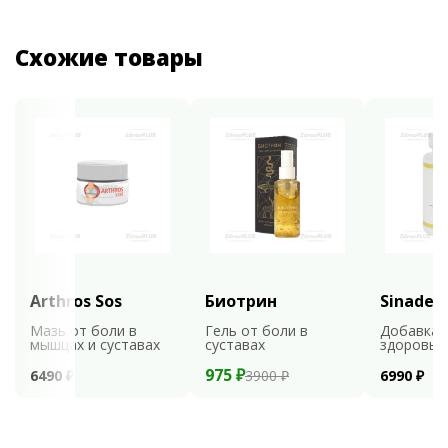
Схожие товары
Arthros Sos
Биотрин
Sinaden
Мазь от боли в
Гель от боли в
Добавка 
мышцах и суставах
суставах
здоровья
975 ₽
6490 ₽
3900 ₽
6990 ₽