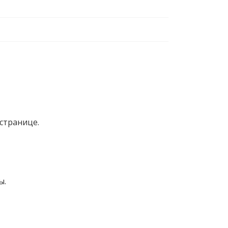
странице.
ы.