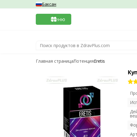
Баксан
Меню
Главная страница
Потенция
Eretis
Куп
Пр
Ис
Де
ве
Фо
Ар