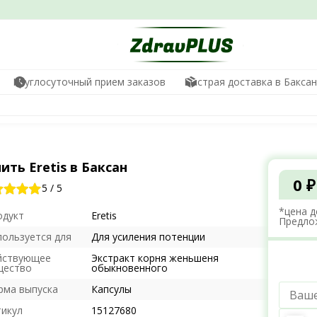
Круглосуточный прием заказов
Быстрая доставка в Бакса
ить Eretis в Баксан
0 ₽
5
/
5
*цена д
одукт
Eretis
Предло
пользуется для
Для усиления потенции
йствующее
Экстракт корня женьшеня
щество
обыкновенного
рма выпуска
Капсулы
тикул
15127680