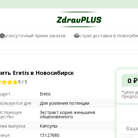
Круглосуточный прием заказов
Быстрая доставка в Новосиби
ить Eretis в Новосибирск
0 ₽
5
/
5
*цена д
одукт
Eretis
Предло
пользуется для
Для усиления потенции
йствующее
Экстракт корня женьшеня
щество
обыкновенного
рма выпуска
Капсулы
тикул
15127680