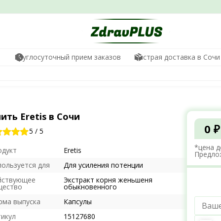
Круглосуточный прием заказов
Быстрая доставка в Сочи
ить Eretis в Сочи
0 ₽
5
/
5
*цена д
одукт
Eretis
Предло
пользуется для
Для усиления потенции
йствующее
Экстракт корня женьшеня
щество
обыкновенного
рма выпуска
Капсулы
тикул
15127680