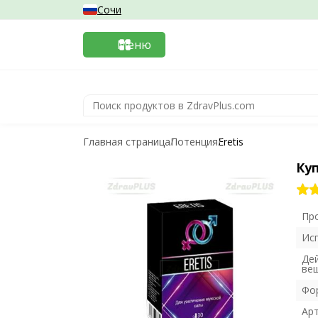
Сочи
Меню
Главная страница
Потенция
Eretis
Куп
Пр
Ис
Де
ве
Фо
Ар