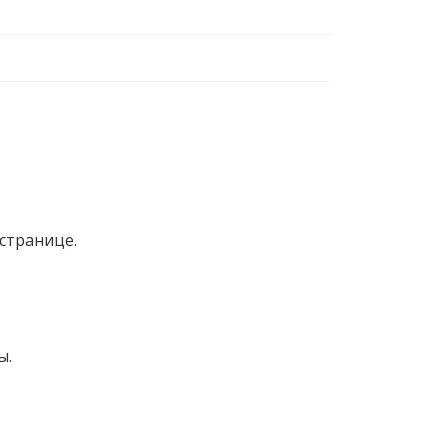
странице.
ы.