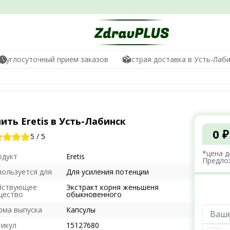
Круглосуточный прием заказов
Быстрая доставка в Усть-Лаб
ить Eretis в Усть-Лабинск
0 ₽
5
/
5
*цена д
одукт
Eretis
Предло
пользуется для
Для усиления потенции
йствующее
Экстракт корня женьшеня
щество
обыкновенного
рма выпуска
Капсулы
тикул
15127680