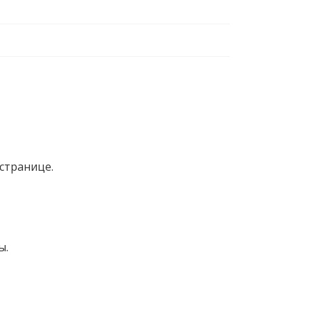
странице.
ы.