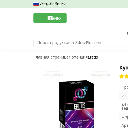
Усть-Лабинск
Меню
Главная страница
Потенция
Eretis
Куп
Пр
Ис
Де
ве
Фо
Ар