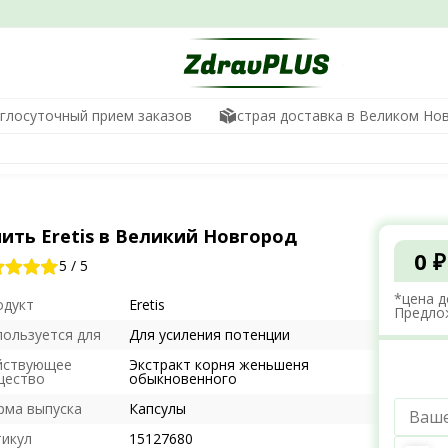
глосуточный прием заказов
Быстрая доставка в Великом Но
ить Eretis в Великий Новгород
0 ₽
5
/
5
*цена д
одукт
Eretis
Предло
пользуется для
Для усиления потенции
йствующее
Экстракт корня женьшеня
щество
обыкновенного
рма выпуска
Капсулы
тикул
15127680