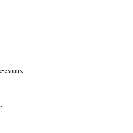
странице.
ы.