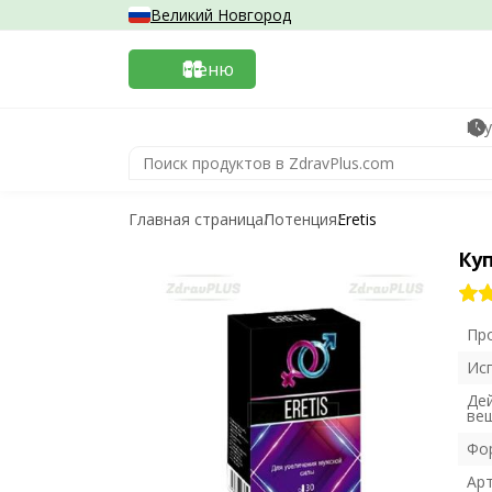
Великий Новгород
Меню
Кру
Главная страница
Потенция
Eretis
Куп
Пр
Ис
Де
ве
Фо
Ар