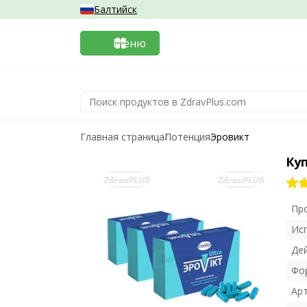
Балтийск
Меню
Главная страница
Потенция
Эровикт
Ку
Пр
Ис
Де
Фо
Ар