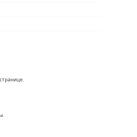
странице.
ы.