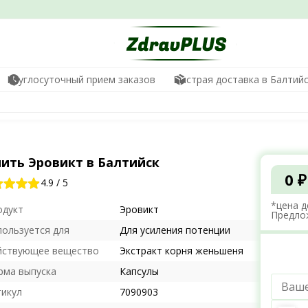
Круглосуточный прием заказов
Быстрая доставка в Балтий
пить Эровикт в Балтийск
0 ₽
4.9
/
5
*цена д
одукт
Эровикт
Предло
пользуется для
Для усиления потенции
йствующее вещество
Экстракт корня женьшеня
рма выпуска
Капсулы
тикул
7090903