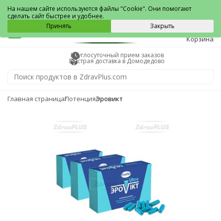
Домодедово
На нашем сайте используются файлы "Cookie". Они помогают
сделать сайт быстрее и удобнее.
0
Принять
Закрыть
Корзина
Круглосуточный прием заказов
Быстрая доставка в Домодедово
Главная страница
Потенция
Эровикт