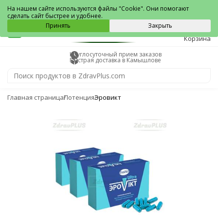
Камышлов
На нашем сайте используются файлы "Cookie". Они помогают
сделать сайт быстрее и удобнее.
0
Принять
Закрыть
Корзина
Круглосуточный прием заказов
Быстрая доставка в Камышлове
Главная страница
Потенция
Эровикт