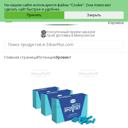
Минусинск
На нашем сайте используются файлы "Cookie". Они помогают
сделать сайт быстрее и удобнее.
0
Принять
Закрыть
Корзина
Круглосуточный прием заказов
Быстрая доставка в Минусинске
Главная страница
Потенция
Эровикт