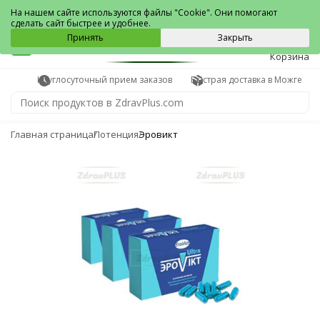
Можга
На нашем сайте используются файлы "Cookie". Они помогают
сделать сайт быстрее и удобнее.
0
Принять
Закрыть
Корзина
Круглосуточный прием заказов
Быстрая доставка в Можге
Главная страница
Потенция
Эровикт