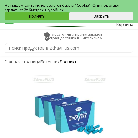
Никольское
На нашем сайте используются файлы "Cookie". Они помогают
сделать сайт быстрее и удобнее.
0
Принять
Закрыть
Корзина
Круглосуточный прием заказов
Быстрая доставка в Никольском
Главная страница
Потенция
Эровикт