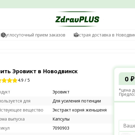
Круглосуточный прием заказов
Быстрая доставка в Новодви
пить Эровикт в Новодвинск
0 ₽
4.9
/
5
*цена д
одукт
Эровикт
Предло
пользуется для
Для усиления потенции
йствующее вещество
Экстракт корня женьшеня
рма выпуска
Капсулы
тикул
7090903