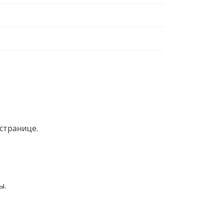
странице.
ы.