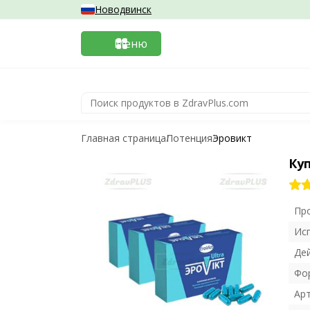
Новодвинск
Меню
Главная страница
Потенция
Эровикт
Ку
Пр
Ис
Де
Фо
Ар