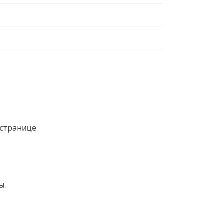
странице.
ы.