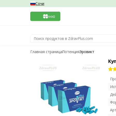
Сочи
Меню
Главная страница
Потенция
Эровикт
Ку
Пр
Ис
Де
Фо
Ар