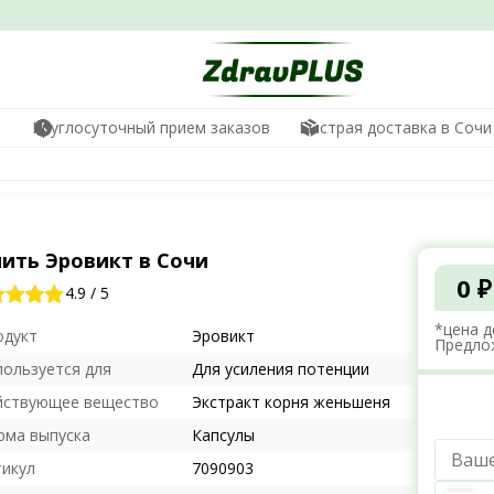
Круглосуточный прием заказов
Быстрая доставка в Сочи
пить Эровикт в Сочи
0 ₽
4.9
/
5
*цена д
одукт
Эровикт
Предло
пользуется для
Для усиления потенции
йствующее вещество
Экстракт корня женьшеня
рма выпуска
Капсулы
тикул
7090903