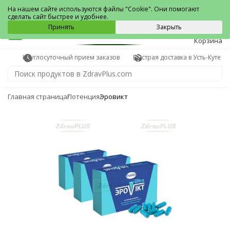
Усть-Кут
На нашем сайте используются файлы "Cookie". Они помогают
сделать сайт быстрее и удобнее.
0
Принять
Закрыть
Корзина
Круглосуточный прием заказов
Быстрая доставка в Усть-Куте
Главная страница
Потенция
Эровикт