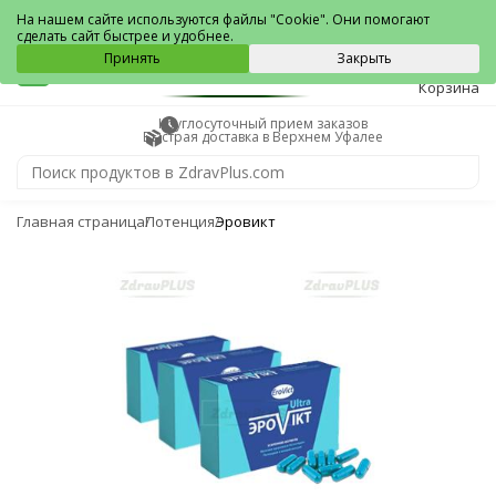
Верхний Уфалей
На нашем сайте используются файлы "Cookie". Они помогают
сделать сайт быстрее и удобнее.
0
Принять
Закрыть
Корзина
Круглосуточный прием заказов
Быстрая доставка в Верхнем Уфалее
Главная страница
Потенция
Эровикт