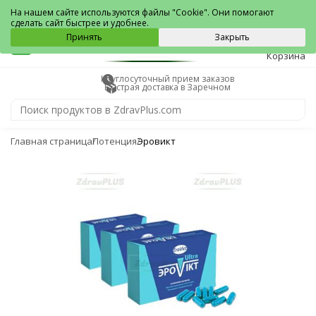
Заречный
На нашем сайте используются файлы "Cookie". Они помогают
сделать сайт быстрее и удобнее.
0
Принять
Закрыть
Корзина
Круглосуточный прием заказов
Быстрая доставка в Заречном
Главная страница
Потенция
Эровикт