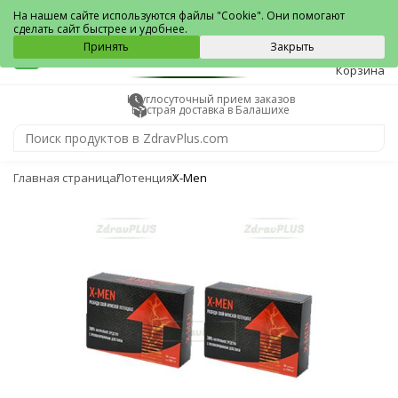
Балашиха
На нашем сайте используются файлы "Cookie". Они помогают
сделать сайт быстрее и удобнее.
0
Принять
Закрыть
Корзина
Круглосуточный прием заказов
Быстрая доставка в Балашихе
Главная страница
Потенция
X-Men