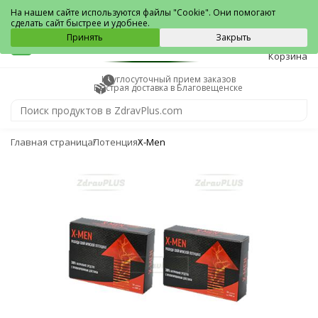
Благовещенск
На нашем сайте используются файлы "Cookie". Они помогают
сделать сайт быстрее и удобнее.
0
Принять
Закрыть
Корзина
Круглосуточный прием заказов
Быстрая доставка в Благовещенске
Главная страница
Потенция
X-Men