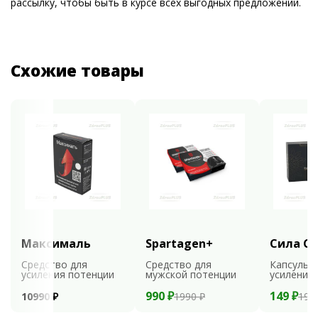
рассылку, чтобы быть в курсе всех выгодных предложений.
Схожие товары
Максималь
Spartagen+
Сила С
Средство для
Средство для
Капсулы 
усиления потенции
мужской потенции
усиления
990 ₽
149 ₽
10990 ₽
1990 ₽
198