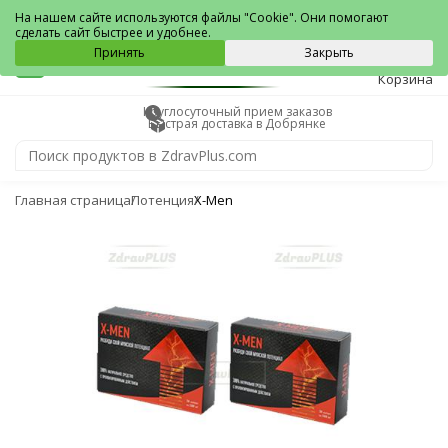
Добрянка
На нашем сайте используются файлы "Cookie". Они помогают
сделать сайт быстрее и удобнее.
0
Принять
Закрыть
Корзина
Круглосуточный прием заказов
Быстрая доставка в Добрянке
Главная страница
Потенция
X-Men