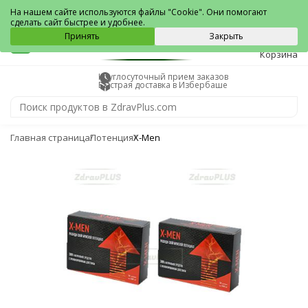
Избербаш
На нашем сайте используются файлы "Cookie". Они помогают
сделать сайт быстрее и удобнее.
0
Принять
Закрыть
Корзина
Круглосуточный прием заказов
Быстрая доставка в Избербаше
Главная страница
Потенция
X-Men