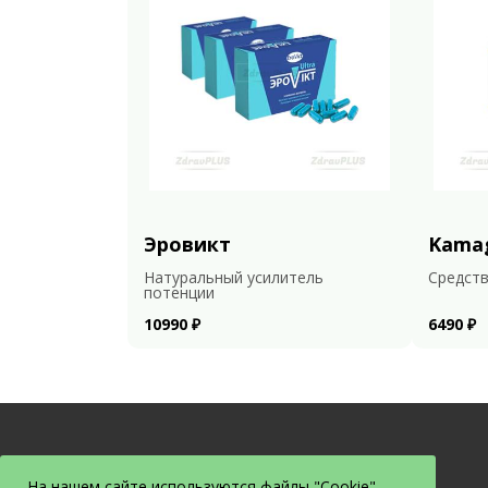
Эровикт
Kama
Натуральный усилитель
Средств
потенции
10990 ₽
6490 ₽
На нашем сайте используются файлы "Cookie".