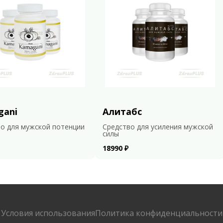
gani
Алитабс
о для мужской потенции
Средство для усиления мужской
силы
18990 ₽
Условия использования
Политика конфиденциальности