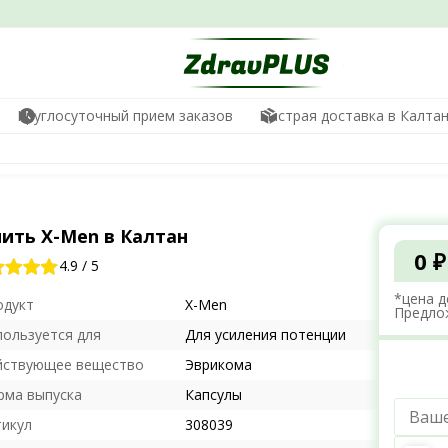
Круглосуточный прием заказов
Быстрая доставка в Калта
пить X-Men в Калтан
0 ₽
4.9
/
5
*цена д
одукт
X-Men
Предло
пользуется для
Для усиления потенции
йствующее вещество
Эврикома
рма выпуска
Капсулы
тикул
308039