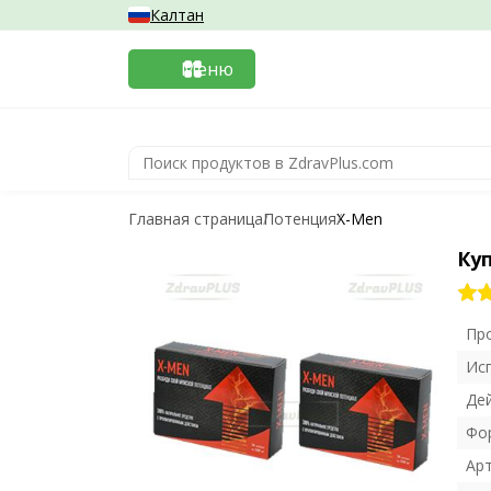
Калтан
Меню
Главная страница
Потенция
X-Men
Ку
Пр
Ис
Де
Фо
Ар